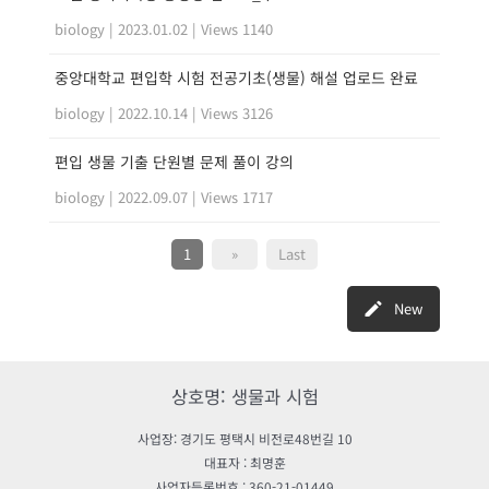
biology
|
2023.01.02
|
Views 1140
중앙대학교 편입학 시험 전공기초(생물) 해설 업로드 완료
biology
|
2022.10.14
|
Views 3126
편입 생물 기출 단원별 문제 풀이 강의
biology
|
2022.09.07
|
Views 1717
1
»
Last
New
상호명: 생물과 시험
사업장: 경기도 평택시 비전로48번길 10
대표자 : 최명훈
사업자등록번호 : 360-21-01449