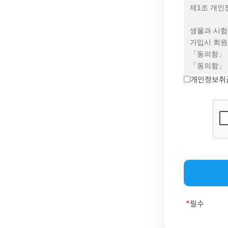
③ 회원은 
제1조 개인
권리가 있으
중단 및 탈
생물과 시험(
있습니다. 
가입시 회원
통보하면서 
「동의함」 
의사 표시가
「동의함」 
통지하였음에
동의한 것으
개인정보취
회원이 변경
제2조 개인
제3조 약관
① 회사는 
“개인정보”
정책을 둘 
포함된 성명
서비스의 이
수 있는 정
② 본 약관
없더라도 다
경우에는 그
를 말합니다
제4조 용어
사이트가 고
*
필수
① 서비스: 
같습니다.
전기통신설비
단말기와 상
일반 회원