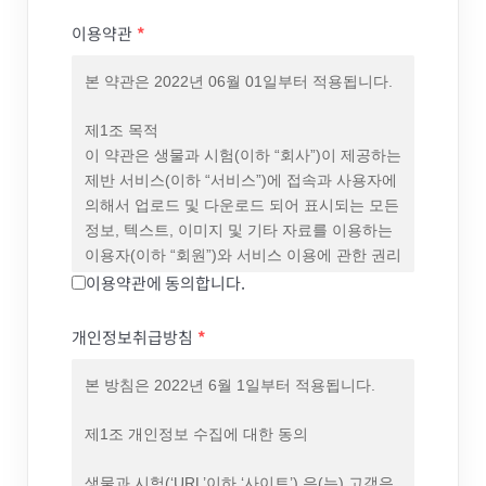
이용약관
*
본 약관은 2022년 06월 01일부터 적용됩니다.
제1조 목적
이 약관은 생물과 시험(이하 “회사”)이 제공하는
제반 서비스(이하 “서비스”)에 접속과 사용자에
의해서 업로드 및 다운로드 되어 표시되는 모든
정보, 텍스트, 이미지 및 기타 자료를 이용하는
이용자(이하 “회원”)와 서비스 이용에 관한 권리
및 의무와 책임사항, 기타 필요한 사항을
이용약관에 동의합니다.
규정하는 것을 목적으로 합니다.
개인정보취급방침
*
제2조 약관의 게시와 효력, 개정
① 회사는 서비스의 가입 과정에 본 약관을
본 방침은 2022년 6월 1일부터 적용됩니다.
게시합니다.
② 회사는 관련법에 위배되지 않는 범위에서 본
제1조 개인정보 수집에 대한 동의
약관을 변경할 수 있습니다.
③ 회원은 회사가 전항에 따라 변경하는 약관에
생물과 시험(‘URL’이하 ‘사이트’) 은(는) 고객은