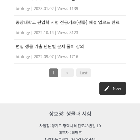
biology
|
2023.01.02
|
Views 1139
중앙대학교 편입학 시험 전공기초(생물) 해설 업로드 완료
biology
|
2022.10.14
|
Views 3123
편입 생물 기출 단원별 문제 풀이 강의
biology
|
2022.09.07
|
Views 1716
1
»
Last
New
상호명: 생물과 시험
사업장: 경기도 평택시 비전로48번길 10
대표자 : 최명훈
사업자등록번호 : 360-21-01449