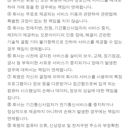
③
회사는 회원 간 또는 회원과 제
자 상호간에 서비스를 매개로
.
하여 거래 등을 한 경우에는 책임이 면제됩니다
④
회사는 무료로 제공되는 서비스 이용과 관련하여 관련법에
.
특별한 규정이 없는 한 책임을 지지 않습니다
,
,
,
⑤
회사는 천재지변
전쟁
기간통신사업자의 서비스 중지
3
,
제
자가 제공하는 오픈아이디의 인증 장애
해결이 곤란한
기술적 결함 기타 불가항력으로 인하여 서비스를 제공할 수 없는
.
경우 책임이 면제됩니다
,
,
,
⑥
회사는 사전에 공지된 서비스용 설비의 보수
교체
정기점검
공사 등 부득이한 사유로 서비스가 중지되거나 장애가 발생한
.
경우에 대하서는 책임이 면제됩니다
⑦
회원은 자신의 결정에 의하여 회사의 서비스를 사용하여 특정
프로그램이나 정보 등을 다운받거나 접근함으로써 입게 되는
,
컴퓨터 시스템상의 손해나 데이터
정보의 상실에 대한 책임을
.
집니다
⑧
회사는 기간통신사업자가 전기통신서비스를 중지하거나
정상적으로 제공하지 아니하여 손해가 발생한 경우에는 책임이
.
면제됩니다
,
⑨
회원의 컴퓨터 오류
신상정보 및 전자우편 주소의 부정확한