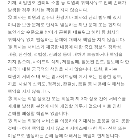
,
기재
비밀번호 관리의 소홀 등 회원의 귀책사유로 인해 손해가
.
발생한 경우 회사는 책임을 지지 않습니다
⑩
회사는 회원의 컴퓨터 환경이나 회사의 관리 범위에 있지
아니한 보안 문제로 인하여 발생하는 제반 문제 또는 현재의
보안기술 수준으로 방어가 곤란한 네트워크 해킹 등 회사의
.
귀책사유 없이 발생하는 문제에 대해서 책임을 지지 않습니다
,
⑪
회사는 서비스가 제공한 내용에 대한 중요 정보의 정확성
,
,
,
내용
완전성
적법성
신뢰성 등에 대하여 보증하거나 책임을
,
,
,
,
지지 않으며
사이트의 삭제
저장실패
잘못된 인도
정보에 대한
.
,
제공에 대한 궁극적인 책임을 지지 않습니다
또한
회사는
,
회원이 서비스 내 또는 웹사이트상에 게시 또는 전송한 정보
,
,
,
,
자료
사실의 신뢰도
정확성
완결성
품질 등 내용에 대해서는
.
책임을 지지 않습니다
3
⑫
회사는 회원 상호간 또는 회원과 제
자 상호 간에 서비스를
매개로 발생한 분쟁에 대해 개입할 의무가 없으며 이로 인한
.
손해를 배상할 책임도 없습니다
⑬
회사는 회원이 서비스를 이용하여 기대하는 효용을 얻지 못한
것에 대하여 책임을 지지 않으며 서비스에 대한 취사 선택 또는
.
이용으로 발생하는 손해 등에 대해서는 책임이 면제됩니다