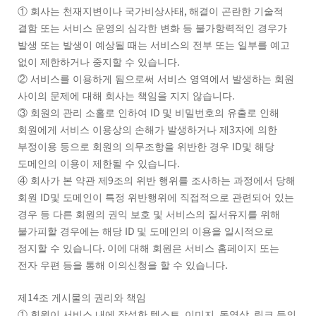
,
①
회사는 천재지변이나 국가비상사태
해결이 곤란한 기술적
결함 또는 서비스 운영의 심각한 변화 등 불가항력적인 경우가
발생 또는 발생이 예상될 때는 서비스의 전부 또는 일부를 예고
.
없이 제한하거나 중지할 수 있습니다
②
서비스를 이용하게 됨으로써 서비스 영역에서 발생하는 회원
.
사이의 문제에 대해 회사는 책임을 지지 않습니다
ID
③
회원의 관리 소홀로 인하여
및 비밀번호의 유출로 인해
3
회원에게 서비스 이용상의 손해가 발생하거나 제
자에 의한
ID
부정이용 등으로 회원의 의무조항을 위반한 경우
및 해당
.
도메인의 이용이 제한될 수 있습니다
9
④
회사가 본 약관 제
조의 위반 행위를 조사하는 과정에서 당해
ID
회원
및 도메인이 특정 위반행위에 직접적으로 관련되어 있는
경우 등 다른 회원의 권익 보호 및 서비스의 질서유지를 위해
ID
불가피할 경우에는 해당
및 도메인의 이용을 일시적으로
.
정지할 수 있습니다
이에 대해 회원은 서비스 홈페이지 또는
.
전자 우편 등을 통해 이의신청을 할 수 있습니다
14
제
조 게시물의 권리와 책임
,
,
,
①
회원이 서비스 내에 작성한 텍스트
이미지
동영상
링크 등의