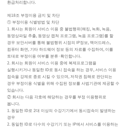
.
환급처리합니다
18
제
조 부정이용 금지 및 차단
①
부정이용 식별방법 및 차단
1.
(
,
,
,
회사는 회원이 서비스 이용 중 불법행위
해킹
녹화
녹음
,
,
)
동영상파일 추출
동영상 캡쳐 프로그램
녹음 프로그램
를 할
IP
,
,
경우 보안서버를 통해 불법행위 시점의
정보
맥어드레스
,
,
컴퓨터 화면
기타 하드웨어 정보 등의 자료를 수집하여
이를
·
.
토대로 부정이용 여부를 분류
확인합니다
2.
회사는 회원이 서비스 이용 중에 복제프로그램을
ID
,
실행시키거나 동일한
로 동시 접속을 하는 경우
서비스 이용
,
접속을 강제로 종료 시킬 수 있으며
저작권 침해로 판단되는
경우 부정이용 식별을 위해 수집된 정보를 사법기관에 제공할 수
.
있습니다
②
회사는 다음 각호에 해당하는 경우를 부정 이용행위로
.
봅니다
1.
ID
2
동일한
로
대 이상의 수강기기에서 동시접속이 발생하는
경우
2.
ID
IP
동일한
로 다수의 수강기기 또는
에서 서비스를 이용하는