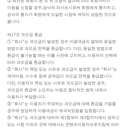
③
회사는 회원이 본 조 위 조항의 절차에 따라 유료서비스
,
,
이용을 신청할 경우
승낙의 의사표시로써 회원에게 통지하고
승낙의 통지가 회원에게 도달한 시점에 계약이 성립한 것으로
.
봅니다
17
제
조 과오금 환급
“
“
①
회사
는 과오금이 발생한 경우 이용대금의 결제와 동일한
.
,
방법으로 과오금 전액을 환급합니다
다만
동일한 방법으로
,
환급이 불가능할 때는 이를 사전에 고지하고
이용자의 선택에
.
따라 과오금을 환급합니다
“
“
“
“
②
회사
의 책임 있는 사유로 과오금이 발생한 경우
회사
는
,
.
계약비용
수수료 등에 관계없이 과오금 전액을 환급합니다
,
,
다만
이용자의 책임 있는 사유로 과오금이 발생한 경우
과오금의 환급에 소요되는 비용은 합리적인 범위 내에서
.
이용자가 부담합니다
“
“
③
회사
는 이용자가 주장하는 과오금에 대해 환급을 거절할
.
경우에 정당하게 이용대금이 부과되었음을 입증합니다
“
“
1
3
④
회사
는 과오금에 대하여 제
항부터 제
항까지에서 정하고
있는 사항 이외의 것에 대해서는 콘텐츠이용자보호지침에 따라