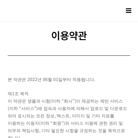
이용약관
2022
06
01
.
본 약관은
년
월
일부터 적용됩니다
1
제
조 목적
(
“
”)
이 약관은 생물과 시험
이하
회사
이 제공하는 제반 서비스
(
“
”)
이하
서비스
에 접속과 사용자에 의해서 업로드 및 다운로드
,
,
되어 표시되는 모든 정보
텍스트
이미지 및 기타 자료를
(
“
”)
이용하는 이용자
이하
회원
와 서비스 이용에 관한 권리 및
,
의무와 책임사항
기타 필요한 사항을 규정하는 것을 목적으로
.