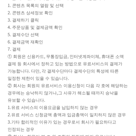
1.
콘텐츠 목록의 열람 및 선택
2.
콘텐츠 상세정보 확인
3.
결제하기 클릭
4.
주문상품 및 결제금액 확인
5.
결제수단 선택
6.
결제금액 재확인
7.
결제
,
,
,
①
회원은 신용카드
무통장입금
인터넷계좌이체
휴대폰 소액
결제 등 회사에서 정하고 있는 방법으로 유료서비스의 결제가
.
,
가능합니다
다만
각 결제수단마다 결제수단의 특성에 따른
.
일정한 제한이 있을 수 있습니다
②
회사는 회원의 유료서비스 이용신청이 다음 각 호에 해당하는
,
경우에는 승낙하지 않거나
그 사유가 해소될 때까지 승낙을
.
유보할 수 있습니다
1.
유료 서비스의 이용요금을 납입하지 않는 경우
2.
유료 서비스 신청금액 총액과 입금총액이 일치하지 않은 경우
3.
기타 합리적인 이유가 있는 경우로서 회사가 필요하다고
인정되는 경우