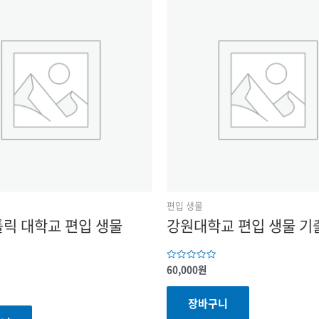
편입 생물
릭 대학교 편입 생물
강원대학교 편입 생물 기
60,000
원
5
중에서
0
로
장바구니
평가됨