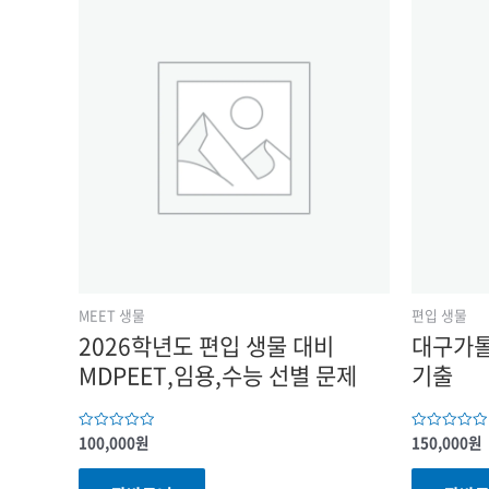
MEET 생물
편입 생물
2026학년도 편입 생물 대비
대구가톨
MDPEET,임용,수능 선별 문제
기출
100,000
원
150,000
원
5
5
중에서
중에서
0
0
로
로