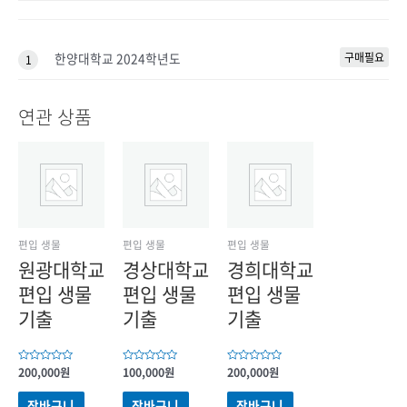
한양대학교 2024학년도
구매필요
1
연관 상품
편입 생물
편입 생물
편입 생물
원광대학교
경상대학교
경희대학교
편입 생물
편입 생물
편입 생물
기출
기출
기출
5
200,000
원
5
100,000
원
5
200,000
원
중에서
중에서
중에서
0
0
0
로
로
로
장바구니
장바구니
장바구니