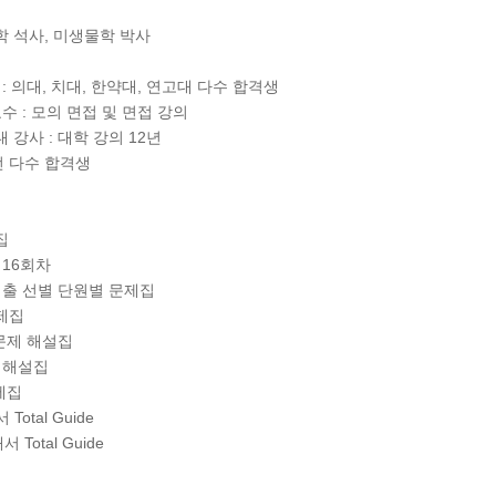
학 석사, 미생물학 박사
 : 의대, 치대, 한약대, 연고대 다수 합격생
교수 : 모의 면접 및 면접 강의
 강사 : 대학 강의 12년
치전 다수 합격생
서
집
 16회차
 기출 선별 단원별 문제집
제집
문제 해설집
 해설집
제집
otal Guide
Total Guide