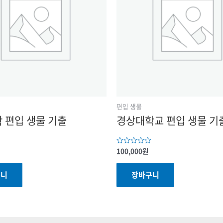
편입 생물
 편입 생물 기출
경상대학교 편입 생물 기
100,000
원
5
중에서
0
로
구니
장바구니
평가됨