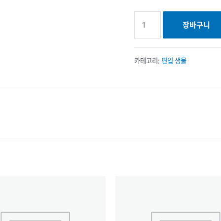
자소서
장바구니
검토
및
첨삭
카테고리:
편입 생물
수량