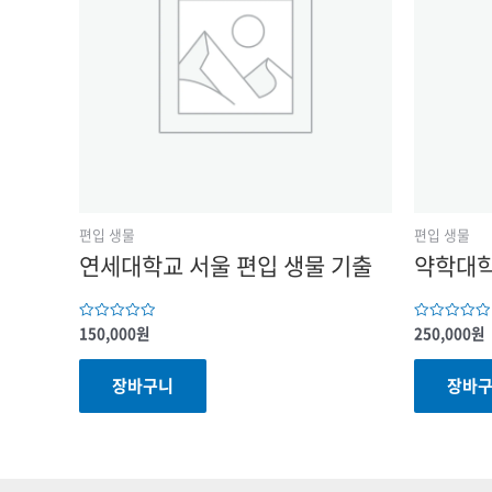
편입 생물
편입 생물
연세대학교 서울 편입 생물 기출
약학대학
150,000
원
250,000
원
5
5
중에서
중에서
0
0
로
로
장바구니
장바
평가됨
평가됨